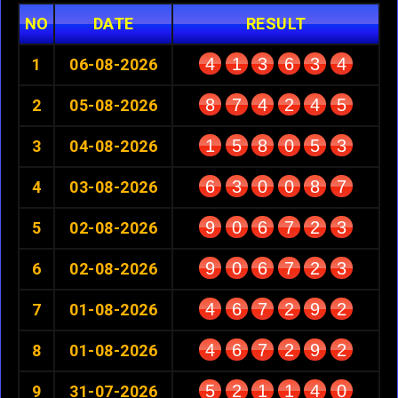
NO
DATE
RESULT
4
1
3
6
3
4
1
06-08-2026
8
7
4
2
4
5
2
05-08-2026
1
5
8
0
5
3
3
04-08-2026
6
3
0
0
8
7
4
03-08-2026
9
0
6
7
2
3
5
02-08-2026
9
0
6
7
2
3
6
02-08-2026
4
6
7
2
9
2
7
01-08-2026
4
6
7
2
9
2
8
01-08-2026
5
2
1
1
4
0
9
31-07-2026