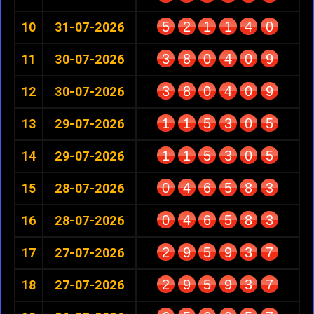
5
2
1
1
4
0
10
31-07-2026
3
8
0
4
0
9
11
30-07-2026
3
8
0
4
0
9
12
30-07-2026
1
1
5
3
0
5
13
29-07-2026
1
1
5
3
0
5
14
29-07-2026
0
4
6
5
8
3
15
28-07-2026
0
4
6
5
8
3
16
28-07-2026
2
9
5
9
3
7
17
27-07-2026
2
9
5
9
3
7
18
27-07-2026