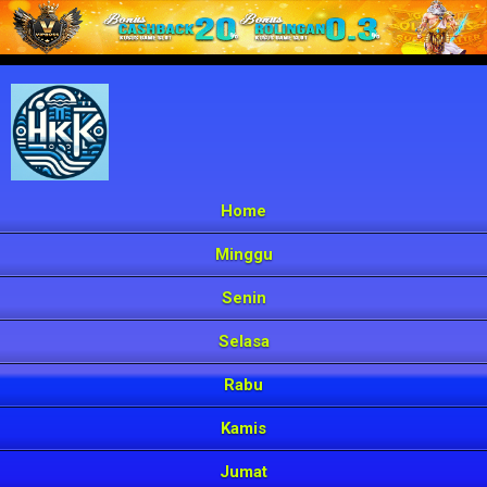
Home
Minggu
Senin
Selasa
Rabu
Kamis
Jumat